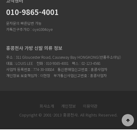
고객센터
010-9865-4001
문자문의 빠른답변 가능
카톡친구추가ID : oye1004oye
홍콩천사 가방 신발 의류 정보
주소 : 311 Gloucester Road, Causeway Bay HONGKONG(반품주소아님)
대표 : LOUIS LEE
전화 : 010-9865-4001
팩스 : 02-123-4568
사업자 등록번호 : 774-30-00884
통신판매업신고번호 : 홍콩사업자
개인정보 보호책임자 : 이현정
부가통신사업신고번호 : 홍콩사업자
회사소개
개인정보
이용약관
Copyright © 2001-2013 홍콩천사. All Rights Reserved.