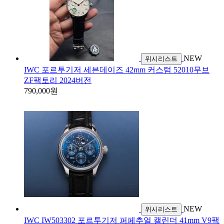
NEW
위시리스트
IWC 포르투기저 세븐데이즈 42mm 커스텀 52010무브
ZF팩토리 2024버전
790,000원
NEW
위시리스트
IWC IW503302 포르투기저 퍼페추얼 캘린더 41mm V9팩