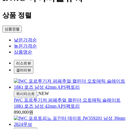
상품 정렬
상품정렬
낮은가격순
높은가격순
상품명순
리스트뷰
갤러리뷰
NEW
위시리스트
IWC 포르투기저 퍼페추얼 캘린더 오토매틱 슬레이트
18Kt 로즈 남성 42mm APS팩토리
890,000원