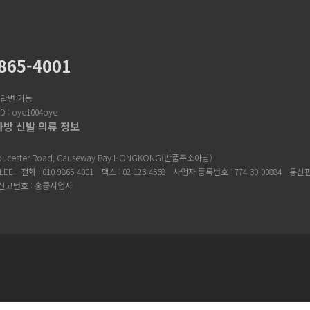
865-4001
답변 가능
: oye1004oye
방 신발 의류 정보
loucester Road, Causeway Bay HONGKONG(반품주소아님)
 LEE
전화 : 010-9865-4001
팩스 : 02-123-4568
사업자 등록번호 : 774-30-00884
통신판
고번호 : 홍콩사업자