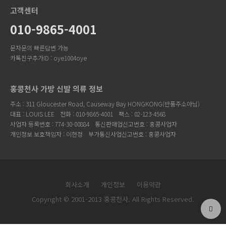
고객센터
010-9865-4001
문자문의 빠른답변 가능
카톡친구추가ID : oye1004oye
홍콩천사 가방 신발 의류 정보
주소 : 311 Gloucester Road, Causeway Bay HONGKONG(반품주소아님)
대표 : LOUIS LEE
전화 : 010-9865-4001
팩스 : 02-123-4568
사업자 등록번호 : 774-30-00884
통신판매업신고번호 : 홍콩사업자
개인정보 보호책임자 : 이현정
부가통신사업신고번호 : 홍콩사업자
회사소개
개인정보
이용약관
Copyright © 2001-2013 홍콩천사. All Rights Reserved.