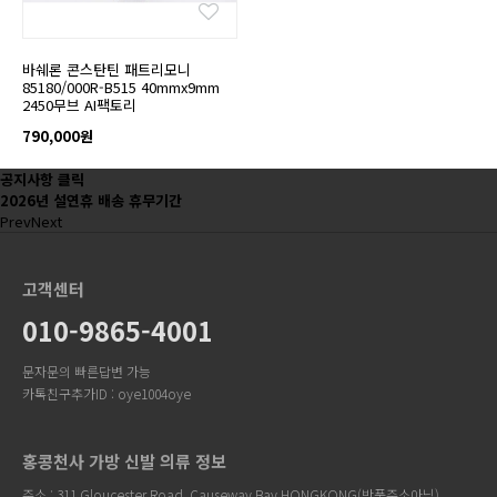
바쉐론 콘스탄틴 패트리모니
85180/000R-B515 40mmx9mm
2450무브 AI팩토리
790,000원
공지사항 클릭
2026년 설연휴 배송 휴무기간
Prev
Next
고객센터
010-9865-4001
문자문의 빠른답변 가능
카톡친구추가ID : oye1004oye
홍콩천사 가방 신발 의류 정보
주소 : 311 Gloucester Road, Causeway Bay HONGKONG(반품주소아님)