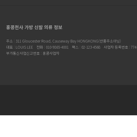
홍콩천사 가방 신발 의류 정보
주소 : 311 Gloucester Road, Causeway Bay HONGKONG(반품주소아님)
대표 : LOUIS LEE
전화 : 010-9865-4001
팩스 : 02-123-4568
사업자 등록번호 : 774-
부가통신사업신고번호 : 홍콩사업자