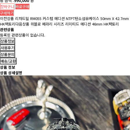
총 금액 :
990,000
원
장바구니
바로구매
구매하기
이전상품
리차드밀 RM055 커스텀 에디션 NTPT탄소섬유케이스 50mm X 42.7mm
HK팩토리
다음상품
위블로 페라리 시리즈 리미티드 에디션 46mm HK팩토리
관련상품
등록된 관련상품이 없습니다.
상품정보
사용후기
상품문의
배송/교환
상품 정보
상품 상세설명